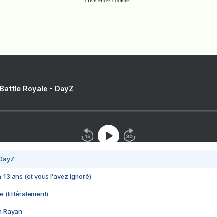
Préférences cookies
 Battle Royale - DayZ
 DayZ
 a 13 ans (et vous l'avez ignoré)
e (littéralement)
im Rayan